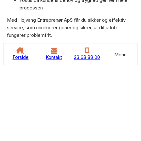
Fokus på kundens behov og tryghed gennem hele
processen
Med Højvang Entreprenør ApS får du sikker og effektiv
service, som minimerer gener og sikrer, at dit afløb
fungerer problemfrit.
Menu
Kontakt os
23 68 88 00
Forside
Kontakt
23 68 88 00
Typiske opgaver ved stoppet
afløb
Vi hjælper med en række opgaver inden for afløbsservice.
Vores team vurderer årsagen til problemet og sørger for,
at løsningen er både effektiv og holdbar.
Stoppet vask i køkken eller badeværelse