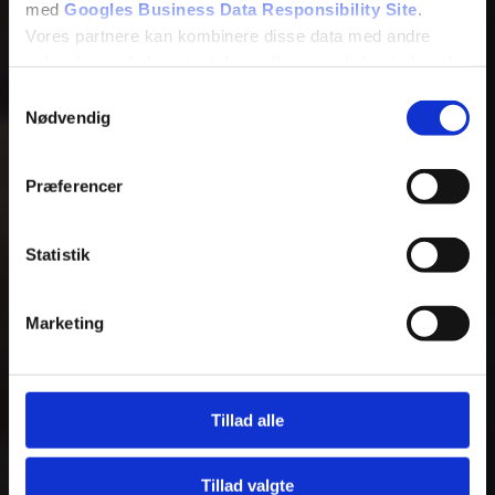
med
Googles Business Data Responsibility Site
.
Vores partnere kan kombinere disse data med andre
oplysninger, du har givet dem, eller som de har indsamlet
fra din brug af deres tjenester.
Samtykkevalg
Nødvendig
Se Cookie & Privatlivspolitik
her
Præferencer
Statistik
Marketing
Tillad alle
Tillad valgte